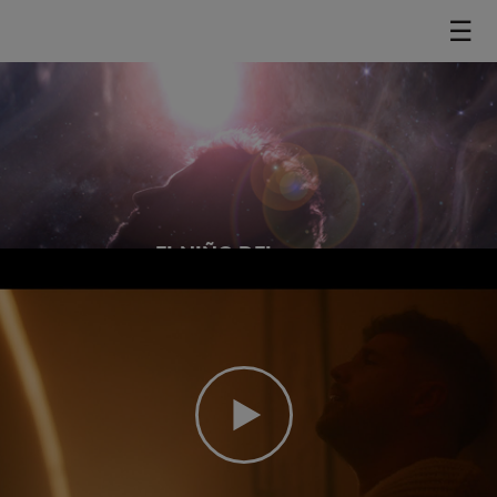
☰
EL NIÑO DEL
ESPACIO
>
DESCÚBRELO