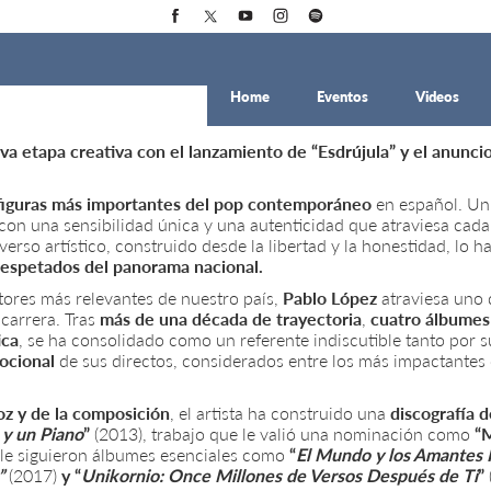
Home
Eventos
Videos
va etapa creativa con el lanzamiento de “Esdrújula” y el anunci
figuras más importantes del pop contemporáneo
en español. Un 
on una sensibilidad única y una autenticidad que atraviesa cada
verso artístico, construido desde la libertad y la honestidad, lo 
respetados del panorama nacional.
ores más relevantes de nuestro país,
Pablo López
atraviesa uno
 carrera. Tras
más de una década de trayectoria
,
cuatro álbumes
ica
, se ha consolidado como un referente indiscutible tanto por 
ocional
de sus directos, considerados entre los más impactantes
voz y de la composición
, el artista ha construido una
discografía 
 y un Piano
”
(2013), trabajo que le valió una nominación como
“
e le siguieron álbumes esenciales como
“
El Mundo y los Amantes 
”
(2017)
y “
Unikornio: Once Millones de Versos Después de Ti
”