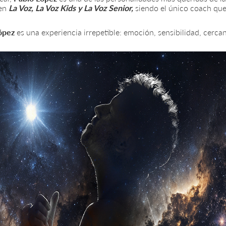
 en
La Voz, La Voz Kids y La Voz Senior,
siendo el único coach que
ópez
es una experiencia irrepetible: emoción, sensibilidad, cerca