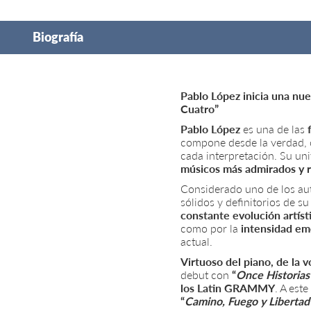
Biografía
Pablo López inicia una nue
Cuatro”
Pablo López
es una de las
compone desde la verdad, c
cada interpretación. Su uni
músicos más admirados y 
Considerado uno de los aut
sólidos y definitorios de su
constante evolución artíst
como por la
intensidad em
actual.
Virtuoso del piano, de la 
debut con
“
Once Historias
los Latin GRAMMY
. A est
“
Camino, Fuego y Libertad