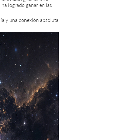
 ha logrado ganar en las
nía y una conexión absoluta