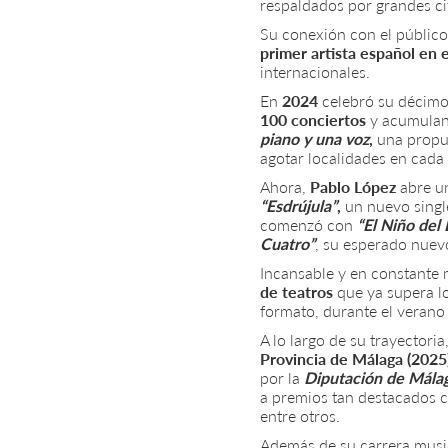
respaldados por grandes cif
Su conexión con el público
primer artista español en en
internacionales.
En
2024
celebró su décimo
100 conciertos
y acumula
piano y una voz
,
una propue
agotar localidades en cada 
Ahora,
Pablo López
abre un
“Esdrújula”
,
un nuevo single
comenzó con
“El Niño del
Cuatro”
, su esperado nuev
Incansable y en constante 
de teatros
que ya supera l
formato, durante el verano
A lo largo de su trayectoria
Provincia de Málaga (2025
por la
Diputación de Málag
a premios tan destacados 
entre otros.
Además de su carrera musi