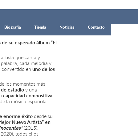
Biografía
Tienda
Noticias
Contacto
o de su esperado álbum “El
artista que canta y
 palabra, cada melodía y
ha convertido en
uno de los
 de los momentos más
 de estudio
y una
su
capacidad compositiva
 de la música española
de enorme éxito
desde su
Mejor Nuevo Artista” en
Inocentes”
(2015),
(2020), todos ellos