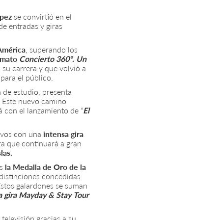
ópez
se convirtió en el
de entradas y giras
América
, superando los
ormato
Concierto 360º. Un
su carrera y que volvió a
para el público.
 de estudio, presenta
d. Este nuevo camino
 con el lanzamiento de “
El
sivos con una
intensa gira
ra que continuará a gran
las.
os
la Medalla de Oro de la
distinciones concedidas
. Estos galardones se suman
a gira Mayday & Stay Tour
televisión gracias a su