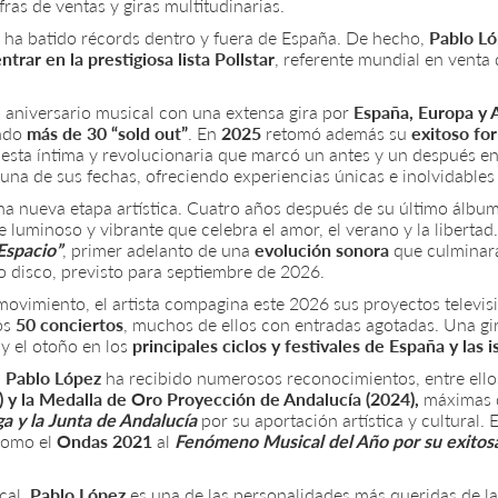
ras de ventas y giras multitudinarias.
 ha batido récords dentro y fuera de España. De hecho,
Pablo L
trar en la prestigiosa lista Pollstar
, referente mundial en venta 
 aniversario musical con una extensa gira por
España, Europa y 
ndo
más de 30 “sold out”
. En
2025
retomó además su
exitoso f
sta íntima y revolucionaria que marcó un antes y un después en 
una de sus fechas, ofreciendo experiencias únicas e inolvidables 
a nueva etapa artística. Cuatro años después de su último álbum
 luminoso y vibrante que celebra el amor, el verano y la liberta
 Espacio”
, primer adelanto de una
evolución sonora
que culminará
o disco, previsto para septiembre de 2026.
movimiento, el artista compagina este 2026 sus proyectos televi
os
50 conciertos
, muchos de ellos con entradas agotadas. Una gi
 y el otoño en los
principales ciclos y festivales de España y las is
,
Pablo López
ha recibido numerosos reconocimientos, entre ell
) y la Medalla de Oro Proyección de Andalucía (2024),
máximas 
a y la
Junta de Andalucía
por su aportación artística y cultural
como el
Ondas 2021
al
Fenómeno Musical del Año por su exitos
cal,
Pablo López
es una de las personalidades más queridas de la 