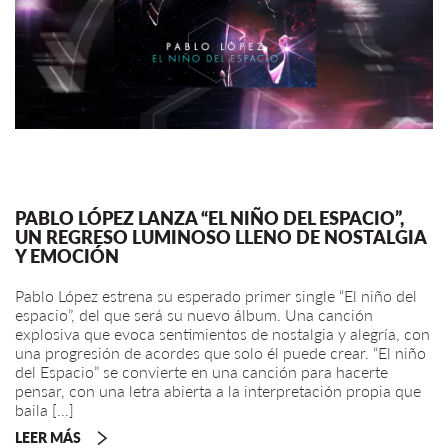
PABLO LÓPEZ LANZA “EL NIÑO DEL ESPACIO”,
UN REGRESO LUMINOSO LLENO DE NOSTALGIA
Y EMOCIÓN
Pablo López estrena su esperado primer single “El niño del
espacio”, del que será su nuevo álbum. Una canción
explosiva que evoca sentimientos de nostalgia y alegría, con
una progresión de acordes que solo él puede crear. “El niño
del Espacio” se convierte en una canción para hacerte
pensar, con una letra abierta a la interpretación propia que
baila […]
LEER MÁS