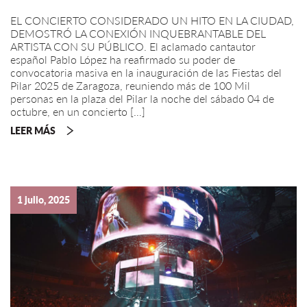
EL CONCIERTO CONSIDERADO UN HITO EN LA CIUDAD,
DEMOSTRÓ LA CONEXIÓN INQUEBRANTABLE DEL
ARTISTA CON SU PÚBLICO. El aclamado cantautor
español Pablo López ha reafirmado su poder de
convocatoria masiva en la inauguración de las Fiestas del
Pilar 2025 de Zaragoza, reuniendo más de 100 Mil
personas en la plaza del Pilar la noche del sábado 04 de
octubre, en un concierto […]
LEER MÁS
1 julio, 2025