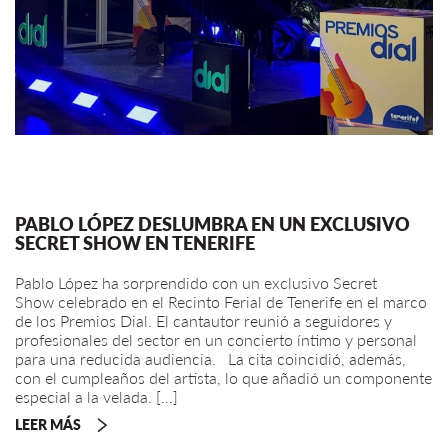
PABLO LÓPEZ DESLUMBRA EN UN EXCLUSIVO
SECRET SHOW EN TENERIFE
Pablo López ha sorprendido con un exclusivo Secret
Show celebrado en el Recinto Ferial de Tenerife en el marco
de los Premios Dial. El cantautor reunió a seguidores y
profesionales del sector en un concierto íntimo y personal
para una reducida audiencia. La cita coincidió, además,
con el cumpleaños del artista, lo que añadió un componente
especial a la velada. […]
LEER MÁS