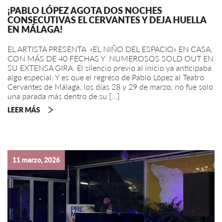
¡PABLO LÓPEZ AGOTA DOS NOCHES
CONSECUTIVAS EL CERVANTES Y DEJA HUELLA
EN MÁLAGA!
EL ARTISTA PRESENTA «EL NIÑO DEL ESPACIO» EN CASA,
CON MÁS DE 40 FECHAS Y NUMEROSOS SOLD OUT EN
SU EXTENSA GIRA. El silencio previo al inicio ya anticipaba
algo especial. Y es que el regreso de Pablo López al Teatro
Cervantes de Málaga, los días 28 y 29 de marzo, no fue solo
una parada más dentro de su […]
LEER MÁS
11 marzo, 2026