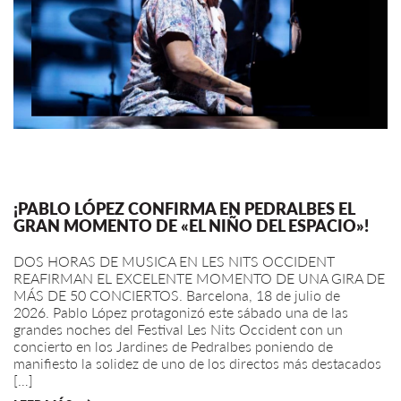
¡PABLO LÓPEZ CONFIRMA EN PEDRALBES EL
GRAN MOMENTO DE «EL NIÑO DEL ESPACIO»!
DOS HORAS DE MUSICA EN LES NITS OCCIDENT
REAFIRMAN EL EXCELENTE MOMENTO DE UNA GIRA DE
MÁS DE 50 CONCIERTOS. Barcelona, 18 de julio de
2026. Pablo López protagonizó este sábado una de las
grandes noches del Festival Les Nits Occident con un
concierto en los Jardines de Pedralbes poniendo de
manifiesto la solidez de uno de los directos más destacados
[…]