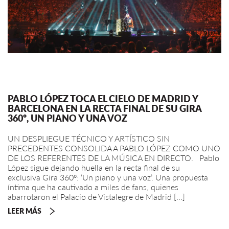
PABLO LÓPEZ TOCA EL CIELO DE MADRID Y
BARCELONA EN LA RECTA FINAL DE SU GIRA
360º, UN PIANO Y UNA VOZ
UN DESPLIEGUE TÉCNICO Y ARTÍSTICO SIN
PRECEDENTES CONSOLIDA A PABLO LÓPEZ COMO UNO
DE LOS REFERENTES DE LA MÚSICA EN DIRECTO. Pablo
López sigue dejando huella en la recta final de su
exclusiva Gira 360º: ‘Un piano y una voz’. Una propuesta
íntima que ha cautivado a miles de fans, quienes
abarrotaron el Palacio de Vistalegre de Madrid […]
LEER MÁS