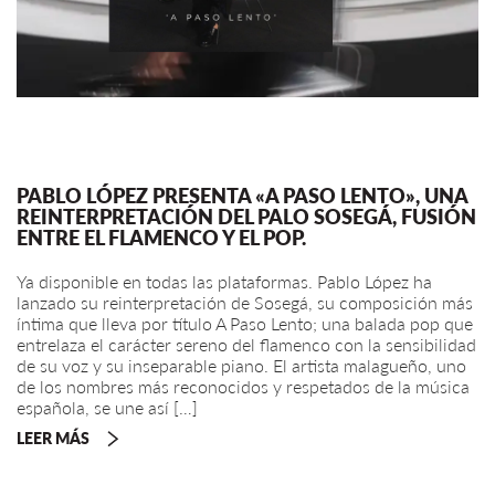
PABLO LÓPEZ PRESENTA «A PASO LENTO», UNA
REINTERPRETACIÓN DEL PALO SOSEGÁ, FUSIÓN
ENTRE EL FLAMENCO Y EL POP.
Ya disponible en todas las plataformas. Pablo López ha
lanzado su reinterpretación de Sosegá, su composición más
íntima que lleva por título A Paso Lento; una balada pop que
entrelaza el carácter sereno del flamenco con la sensibilidad
de su voz y su inseparable piano. El artista malagueño, uno
de los nombres más reconocidos y respetados de la música
española, se une así […]
LEER MÁS