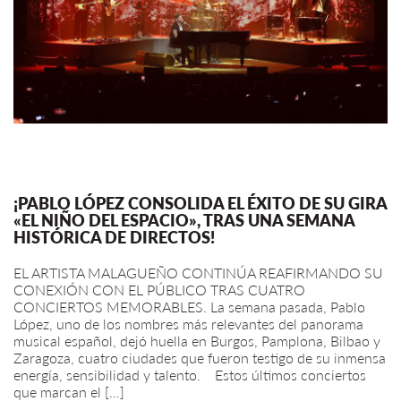
¡PABLO LÓPEZ CONSOLIDA EL ÉXITO DE SU GIRA
«EL NIÑO DEL ESPACIO», TRAS UNA SEMANA
HISTÓRICA DE DIRECTOS!
EL ARTISTA MALAGUEÑO CONTINÚA REAFIRMANDO SU
CONEXIÓN CON EL PÚBLICO TRAS CUATRO
CONCIERTOS MEMORABLES. La semana pasada, Pablo
López, uno de los nombres más relevantes del panorama
musical español, dejó huella en Burgos, Pamplona, Bilbao y
Zaragoza, cuatro ciudades que fueron testigo de su inmensa
energía, sensibilidad y talento. Estos últimos conciertos
que marcan el […]