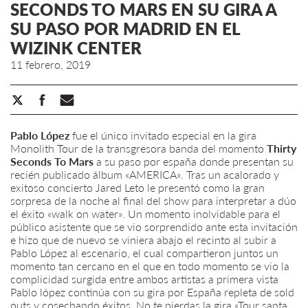
SECONDS TO MARS EN SU GIRA A
SU PASO POR MADRID EN EL
WIZINK CENTER
11 febrero, 2019
Pablo López
fue el único invitado especial en la gira
Monolith Tour de la transgresora banda del momento
Thirty
Seconds To Mars
a su paso por españa donde presentan su
recién publicado álbum «AMERICA». Tras un acalorado y
exitoso concierto Jared Leto le presentó como la gran
sorpresa de la noche al final del show para interpretar a dúo
el éxito «walk on water». Un momento inolvidable para el
público asistente que se vio sorprendido ante esta invitación
e hizo que de nuevo se viniera abajo el recinto al subir a
Pablo López al escenario, el cual compartieron juntos un
momento tan cercano en el que en todo momento se vio la
complicidad surgida entre ambos artistas a primera vista
Pablo lópez continúa con su gira por España repleta de sold
outs y cosechando éxitos. No te pierdas la gira «Tour santa