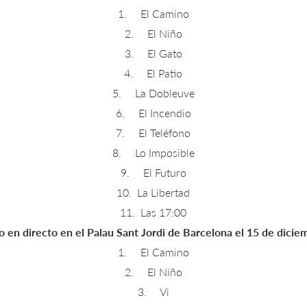
1. El Camino
2. El Niño
3. El Gato
4. El Patio
5. La Dobleuve
6. El Incendio
7. El Teléfono
8. Lo Imposible
9. El Futuro
10. La Libertad
11. Las 17:00
en directo en el Palau Sant Jordi de Barcelona el 15 de dici
1. El Camino
2. El Niño
3. Vi