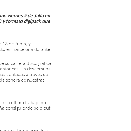
mo viernes 5 de Julio en
D y formato digipack que
s 13 de Junio, y
cto en Barcelona durante
de su carrera discográfica,
e entonces, un descomunal
as contadas a través de
nda sonora de nuestras
on su último trabajo no
aña consiguiendo sold out
 desarrollar un novedoso