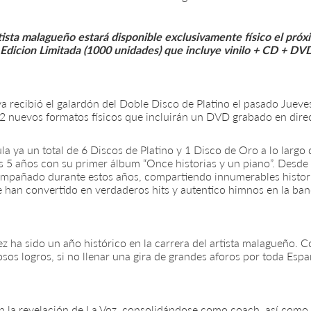
ista malagueño estará disponible exclusivamente físico el próxi
Edicion Limitada (1000 unidades) que incluye vinilo + CD + DV
ya recibió el galardón del Doble Disco de Platino el pasado Jueve
 2 nuevos formatos físicos que incluirán un DVD grabado en dire
a ya un total de 6 Discos de Platino y 1 Disco de Oro a lo largo 
s 5 años con su primer álbum “Once historias y un piano”. Desd
ompañado durante estos años, compartiendo innumerables histori
se han convertido en verdaderos hits y autentico himnos en la ba
z ha sido un año histórico en la carrera del artista malagueño. C
os logros, si no llenar una gira de grandes aforos por toda Esp
n la revelación de La Voz, consolidándose como coach, así como