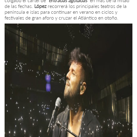
colgado el cartel de
“entradas agotadas”
en más de la mitad
de las fechas.
López
recorrerá los principales teatros de la
península e islas para continuar en verano en ciclos y
festivales de gran aforo y cruzar el Atlántico en otoño.