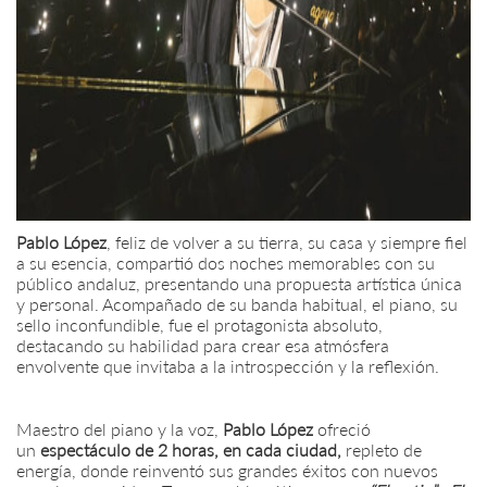
Pablo L
ó
pez
, feliz de volver a su tierra, su casa y siempre fiel
a su esencia, compartió dos noches memorables con su
público andaluz, presentando una propuesta artística única
y personal. Acompañado de su banda habitual, el piano, su
sello inconfundible, fue el protagonista absoluto,
destacando su habilidad para crear esa atmósfera
envolvente que invitaba a la introspección y la reflexión.
Maestro del piano y la voz,
Pablo López
ofreció
un
espectáculo de 2 horas, en cada ciudad,
repleto de
energía, donde reinventó sus grandes éxitos con nuevos