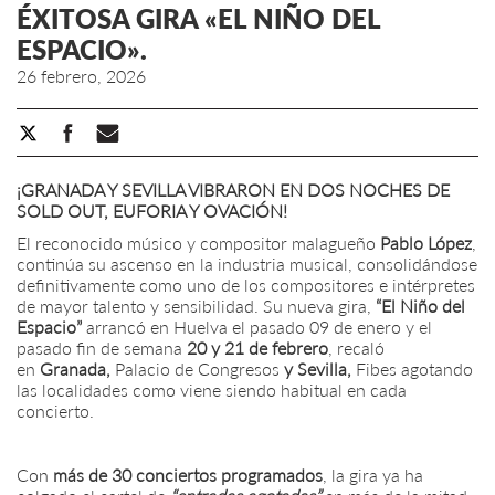
ÉXITOSA GIRA «EL NIÑO DEL
ESPACIO».
26 febrero, 2026
¡GRANADA Y SEVILLA VIBRARON EN DOS NOCHES DE
SOLD OUT, EUFORIA Y OVACIÓN!
El reconocido músico y compositor malagueño
Pablo López
,
continúa su ascenso en la industria musical, consolidándose
definitivamente como uno de los compositores e intérpretes
de mayor talento y sensibilidad. Su nueva gira,
“El Niño del
Espacio”
arrancó en Huelva el pasado 09 de enero y el
pasado fin de semana
20 y 21 de febrero
, recaló
en
Granada,
Palacio de Congresos
y Sevilla,
Fibes agotando
las localidades como viene siendo habitual en cada
concierto.
Con
más de 30 conciertos programados
, la gira ya ha