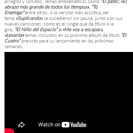
arreglos y sonidos. Temas emblemáticos como
“El patio”
, «El
abrazo más grande de todos los tiempos», “Tú
Enemigo”
entre otros, o la versión más acústica del
tema
«Suplicando»
se sucedieron sin pausa, junto con sus
nuevas canciones, como es el single que da título a la
gira,
“El Niño del Espacio” o «Me voy a escapar»,
«Levanta»
temas
incluidos en su próximo álbum de título
“El
Cuatro”
previsto para su lanzamiento en las próximas
semanas.