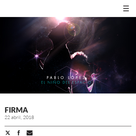
☰
FIRMA
22 abril, 2018