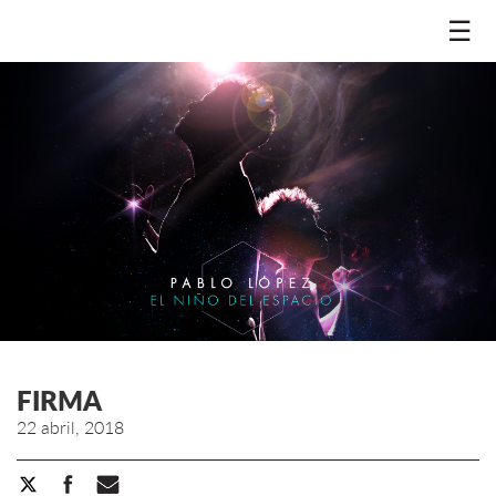
☰
FIRMA
22 abril, 2018